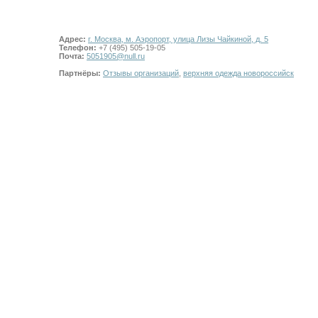
Адрес:
г. Москва, м. Аэропорт, улица Лизы Чайкиной, д. 5
Телефон:
+7 (495) 505-19-05
Почта:
5051905@null.ru
Партнёры:
Отзывы организаций
,
верхняя одежда новороссийск