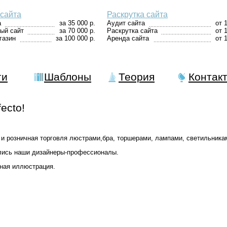
сайта
Раскрутка сайта
а
за 35 000 р.
Аудит сайта
от 
ый сайт
за 70 000 р.
Раскрутка сайта
от 
газин
за 100 000 р.
Аренда сайта
от 
ги
Шаблоны
Теория
Контак
ecto!
 и розничная торговля люстрами,бра, торшерами, лампами, светильник
ились наши дизайнеры-профессионалы.
ная иллюстрация.