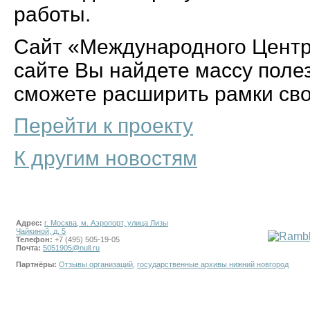
работы.
Сайт «Международного Центр
сайте Вы найдете массу пол
сможете расширить рамки сво
Перейти к проекту
К другим новостям
Адрес:
г. Москва, м. Аэропорт, улица Лизы
Чайкиной, д. 5
Телефон:
+7 (495) 505-19-05
Почта:
5051905@null.ru
Партнёры:
Отзывы организаций
,
государственные архивы нижний новгород