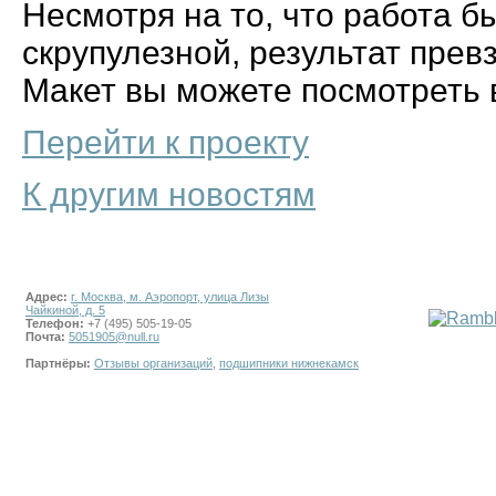
Несмотря на то, что работа 
скрупулезной, результат прев
Макет вы можете посмотреть
Перейти к проекту
К другим новостям
Адрес:
г. Москва, м. Аэропорт, улица Лизы
Чайкиной, д. 5
Телефон:
+7 (495) 505-19-05
Почта:
5051905@null.ru
Партнёры:
Отзывы организаций
,
подшипники нижнекамск