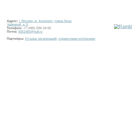
Адрес:
г. Москва, м. Аэропорт, улица Лизы
Чайкиной, д. 5
Телефон:
+7 (495) 505-19-05
Почта:
5051905@null.ru
Партнёры:
Отзывы организаций
,
справочники котельники