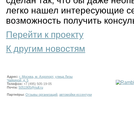
сделан так, что бы даже нео
легко нашел интересующие се
возможность получить консуль
Перейти к проекту
К другим новостям
Адрес:
г. Москва, м. Аэропорт, улица Лизы
Чайкиной, д. 5
Телефон:
+7 (495) 505-19-05
Почта:
5051905@null.ru
Партнёры:
Отзывы организаций
,
автомойки ессентуки