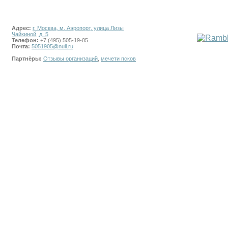
Адрес:
г. Москва, м. Аэропорт, улица Лизы
Чайкиной, д. 5
Телефон:
+7 (495) 505-19-05
Почта:
5051905@null.ru
Партнёры:
Отзывы организаций
,
мечети псков