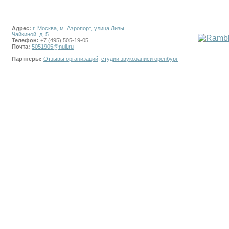
Адрес:
г. Москва, м. Аэропорт, улица Лизы
Чайкиной, д. 5
Телефон:
+7 (495) 505-19-05
Почта:
5051905@null.ru
Партнёры:
Отзывы организаций
,
студии звукозаписи оренбург