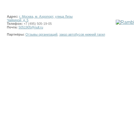
Адрес:
г. Москва, м. Аэропорт, улица Лизы
Чайкиной, д. 5
Телефон:
+7 (495) 505-19-05
Почта:
5051905@null.ru
Партнёры:
Отзывы организаций
,
заказ автобусов нижний тагил