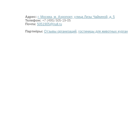
Адрес:
г. Москва, м. Аэропорт, улица Лизы Чайкиной, д. 5
Телефон:
+7 (495) 505-19-05
Почта:
5051905@null.ru
Партнёры:
Отзывы организаций
,
гостиницы для животных курган