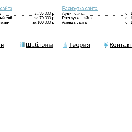
сайта
Раскрутка сайта
а
за 35 000 р.
Аудит сайта
от 
ый сайт
за 70 000 р.
Раскрутка сайта
от 
газин
за 100 000 р.
Аренда сайта
от 
ги
Шаблоны
Теория
Контак