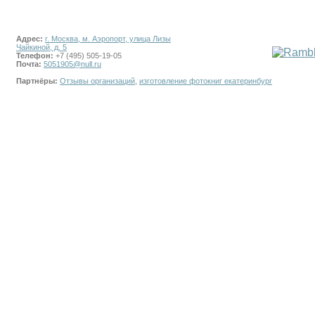
Адрес:
г. Москва, м. Аэропорт, улица Лизы
Чайкиной, д. 5
Телефон:
+7 (495) 505-19-05
Почта:
5051905@null.ru
Партнёры:
Отзывы организаций
,
изготовление фотокниг екатеринбург