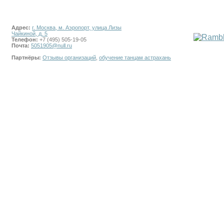
Адрес:
г. Москва, м. Аэропорт, улица Лизы
Чайкиной, д. 5
Телефон:
+7 (495) 505-19-05
Почта:
5051905@null.ru
Партнёры:
Отзывы организаций
,
обучение танцам астрахань