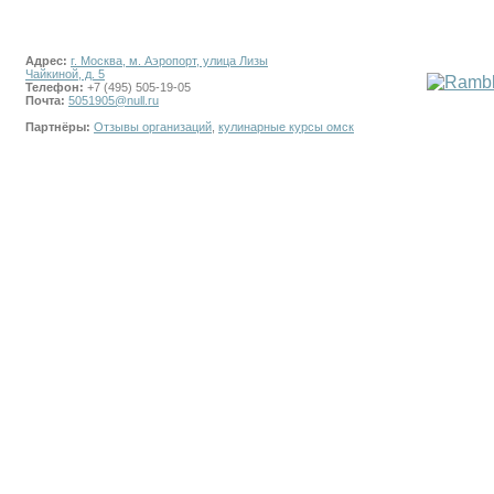
Адрес:
г. Москва, м. Аэропорт, улица Лизы
Чайкиной, д. 5
Телефон:
+7 (495) 505-19-05
Почта:
5051905@null.ru
Партнёры:
Отзывы организаций
,
кулинарные курсы омск