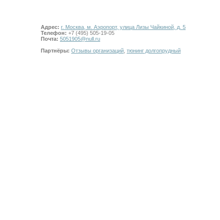
Адрес:
г. Москва, м. Аэропорт, улица Лизы Чайкиной, д. 5
Телефон:
+7 (495) 505-19-05
Почта:
5051905@null.ru
Партнёры:
Отзывы организаций
,
тюнинг долгопрудный