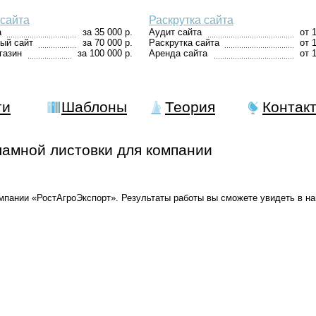
сайта
Раскрутка сайта
а
за 35 000 р.
Аудит сайта
от 
ый сайт
за 70 000 р.
Раскрутка сайта
от 
газин
за 100 000 р.
Аренда сайта
от 
ги
Шаблоны
Теория
Контак
ламной листовки для компании
омпании «РостАгроЭкспорт». Результаты работы вы сможете увидеть в н