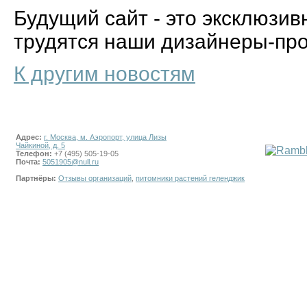
Будущий сайт - это эксклюзив
трудятся наши дизайнеры-пр
К другим новостям
Адрес:
г. Москва, м. Аэропорт, улица Лизы
Чайкиной, д. 5
Телефон:
+7 (495) 505-19-05
Почта:
5051905@null.ru
Партнёры:
Отзывы организаций
,
питомники растений геленджик