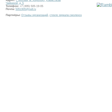
Адрес:
г. Москва, м. Аэропорт, улица Лизы
Чайкиной, д. 5
Телефон:
+7 (495) 505-19-05
Почта:
5051905@null.ru
Партнёры:
Отзывы организаций
,
стекло зеркала смоленск