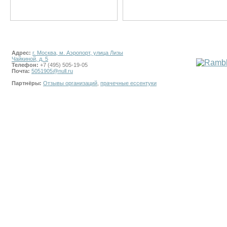
Адрес:
г. Москва, м. Аэропорт, улица Лизы
Чайкиной, д. 5
Телефон:
+7 (495) 505-19-05
Почта:
5051905@null.ru
Партнёры:
Отзывы организаций
,
прачечные ессентуки