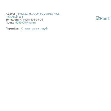
Адрес:
г. Москва, м. Аэропорт, улица Лизы
Чайкиной, д. 5
Телефон:
+7 (495) 505-19-05
Почта:
5051905@null.ru
Партнёры:
Отзывы организаций