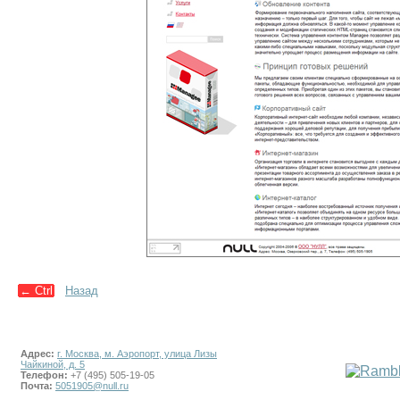
←
Ctrl
Назад
Адрес:
г. Москва, м. Аэропорт, улица Лизы
Чайкиной, д. 5
Телефон:
+7 (495) 505-19-05
Почта:
5051905@null.ru