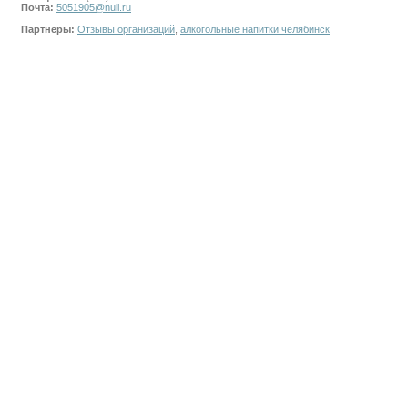
Почта:
5051905@null.ru
Партнёры:
Отзывы организаций
,
алкогольные напитки челябинск