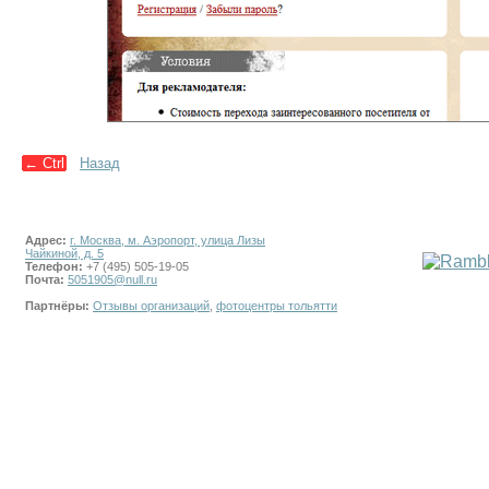
←
Ctrl
Назад
Адрес:
г. Москва, м. Аэропорт, улица Лизы
Чайкиной, д. 5
Телефон:
+7 (495) 505-19-05
Почта:
5051905@null.ru
Партнёры:
Отзывы организаций
,
фотоцентры тольятти