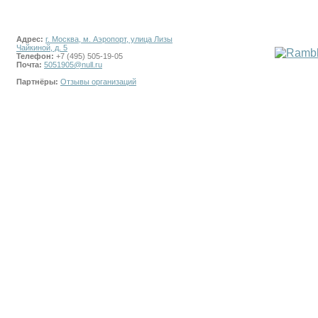
Адрес:
г. Москва, м. Аэропорт, улица Лизы
Чайкиной, д. 5
Телефон:
+7 (495) 505-19-05
Почта:
5051905@null.ru
Партнёры:
Отзывы организаций