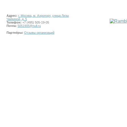
Адрес:
г. Москва, м. Аэропорт, улица Лизы
Чайкиной, д. 5
Телефон:
+7 (495) 505-19-05
Почта:
5051905@null.ru
Партнёры:
Отзывы организаций