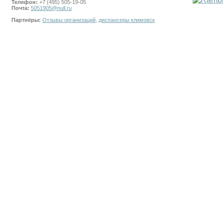
Телефон:
+7 (495) 505-19-05
Почта:
5051905@null.ru
Партнёры:
Отзывы организаций
,
диспансеры климовск