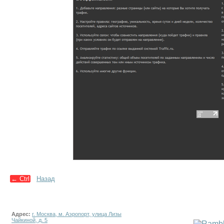
←
Ctrl
Назад
Адрес:
г. Москва, м. Аэропорт, улица Лизы
Чайкиной, д. 5