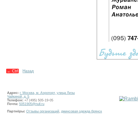
←
Ctrl
Назад
Адрес:
г. Москва, м. Аэропорт, улица Лизы
Чайкиной, д. 5
Телефон:
+7 (495) 505-19-05
Почта:
5051905@null.ru
Партнёры:
Отзывы организаций
,
джинсовая одежда брянск