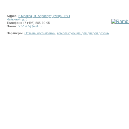
Адрес:
г. Москва, м. Аэропорт, улица Лизы
Чайкиной, д. 5
Телефон:
+7 (495) 505-19-05
Почта:
5051905@null.ru
Партнёры:
Отзывы организаций
,
комплектующие для дверей рязань