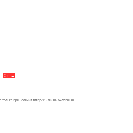
Ctrl
→
только при наличии гиперссылки на www.null.ru