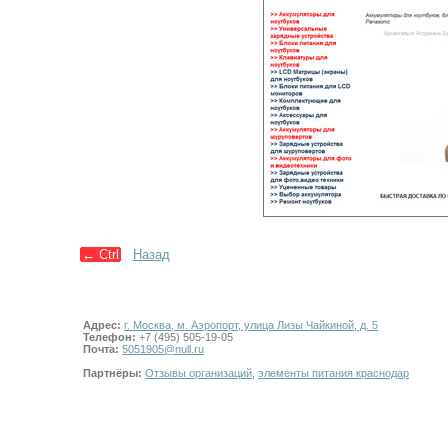
←
Ctrl
Назад
Адрес:
г. Москва, м. Аэропорт, улица Лизы Чайкиной, д. 5
Телефон:
+7 (495) 505-19-05
Почта:
5051905@null.ru
Партнёры:
Отзывы организаций
,
элементы питания краснодар