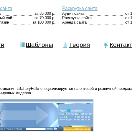
сайта
Раскрутка сайта
а
за 35 000 р.
Аудит сайта
от 
ый сайт
за 70 000 р.
Раскрутка сайта
от 
газин
за 100 000 р.
Аренда сайта
от 
ги
Шаблоны
Теория
Контак
мпания «BatteryFull» специализируется на оптовой и розничной продаж
мировых лидеров.