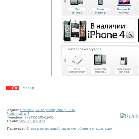
←
Ctrl
Назад
Адрес:
г. Москва, м. Аэропорт, улица Лизы
Чайкиной, д. 5
Телефон:
+7 (495) 505-19-05
Почта:
5051905@null.ru
Партнёры:
Отзывы организаций
,
магазины обувные стерлитамак