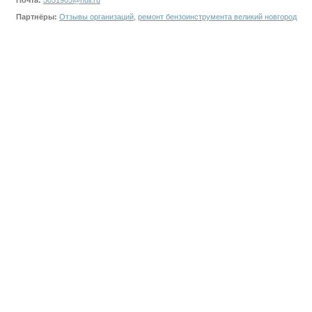
Почта:
5051905@null.ru
Партнёры:
Отзывы организаций
,
ремонт бензоинструмента великий новгород