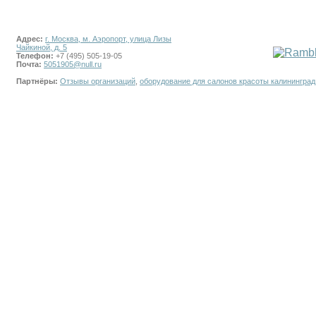
Адрес:
г. Москва, м. Аэропорт, улица Лизы
Чайкиной, д. 5
Телефон:
+7 (495) 505-19-05
Почта:
5051905@null.ru
Партнёры:
Отзывы организаций
,
оборудование для салонов красоты калининград